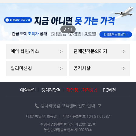
2
/
4
예약 확인/취소
단체견적문의하기
알리미신청
공지사항
예약확인
땡처리닷컴
개인정보처리방침
PC버전
땡처리닷컴 고객센터 전화 안내
대표: 박일우, 최동일
사업자등록번호 104-81-61287
관광사업등록번호 국외 제2001-25호
통신판매업등록번호 제 03283호