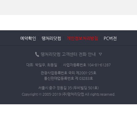
예약확인
땡처리닷컴
개인정보처리방침
PC버전
땡처리닷컴 고객센터 전화 안내
대표: 박일우, 최동일
사업자등록번호 104-81-61287
관광사업등록번호 국외 제2001-25호
통신판매업등록번호 제 03283호
서울시 중구 정동길 35 (두비빌딩 501호)
Copyright ⓒ 2005-2019 (주)땡처리닷컴 All rights reserved.