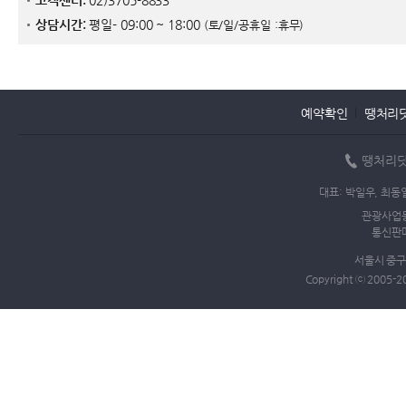
고객센터:
02)3705-8833
상담시간:
평일- 09:00 ~ 18:00
(토/일/공휴일 :휴무)
예약확인
땡처리
땡처리닷
대표: 박일우, 최동
관광사업등
통신판매
서울시 중구 
Copyright ⓒ 2005-2