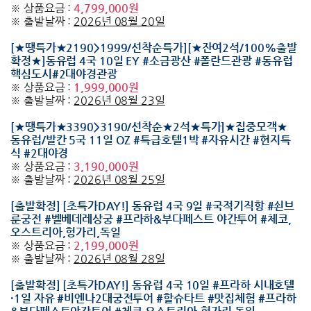
※ 상품요금 :
4,799,000원
※ 출발날짜 :
2026년 08월 20일
[★땡특가★2190>1999/선착순특가][★잔여2석/100%출발
확정★]동유럽 4국 10일 EY #소금광산 #폴란드관광 #동유럽
핵심도시#2대야경관광
※ 상품요금 :
1,999,000원
※ 출발날짜 :
2026년 08월 23일
[★땡특가★3390>3190/선착순★2석★특가]★집중모객★
동유럽/발칸 5국 11일 OZ #특급호텔1박 #자유시간 #현지특
식 #2대야경
※ 상품요금 :
3,190,000원
※ 출발날짜 :
2026년 08월 25일
[출발확정] [초특가DAY!] 동유럽 4국 9일 #국적기직항 #쇤브
룬궁전 #벨베데레상궁 #프라하&부다페스트 야간투어 #체코,
오스트리아,헝가리,독일
※ 상품요금 :
2,199,000원
※ 출발날짜 :
2026년 08월 28일
[출발확정] [초특가DAY!] 동유럽 4국 10일 #프라하 시내호텔
·1일 자유 #비엔나2대궁전투어 #할슈타트 #맛집체험 #프라하