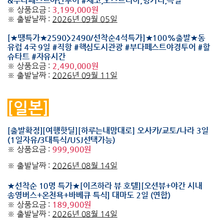
&부다페스트야간투어 #체코,오스트리아,헝가리,독일
※ 상품요금 :
3,199,000원
※ 출발날짜 :
2026년 09월 05일
[★땡특가★2590>2490/선착순4석특가]★100%출발★동
유럽 4국 9일 #직항 #핵심도시관광 #부다페스트야경투어 #할
슈타트 #자유시간
※ 상품요금 :
2,490,000원
※ 출발날짜 :
2026년 09월 11일
[일본]
[출발확정][여행핫딜][하루는내맘대로] 오사카/교토/나라 3일
(1일자유/3대특식/USJ선택가능)
※ 상품요금 :
999,900원
※ 출발날짜 :
2026년 08월 14일
★선착순 10명 특가★[이즈하라 뷰 호텔][오션뷰+야간 시내
송영버스+온천욕+바베큐 특식] 대마도 2일 (연합)
※ 상품요금 :
189,900원
※ 출발날짜 :
2026년 08월 14일