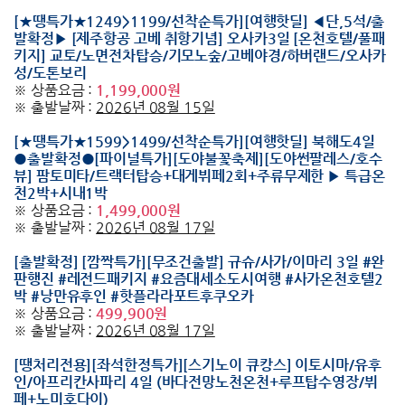
[★땡특가★1249>1199/선착순특가][여행핫딜] ◀단,5석/출
발확정▶ [제주항공 고베 취항기념] 오사카3일 [온천호텔/풀패
키지] 교토/노면전차탑승/기모노숲/고베야경/하버랜드/오사카
성/도톤보리
※ 상품요금 :
1,199,000원
※ 출발날짜 :
2026년 08월 15일
[★땡특가★1599>1499/선착순특가][여행핫딜] 북해도4일
●출발확정●[파이널특가][도야불꽃축제][도야썬팔레스/호수
뷰] 팜토미타/트랙터탑승+대게뷔페2회+주류무제한 ▶ 특급온
천2박+시내1박
※ 상품요금 :
1,499,000원
※ 출발날짜 :
2026년 08월 17일
[출발확정] [깜짝특가][무조건출발] 규슈/사가/이마리 3일 #완
판행진 #레전드패키지 #요즘대세소도시여행 #사가온천호텔2
박 #낭만유후인 #핫플라라포트후쿠오카
※ 상품요금 :
499,900원
※ 출발날짜 :
2026년 08월 17일
[땡처리전용][좌석한정특가][스기노이 큐캉스] 이토시마/유후
인/아프리칸사파리 4일 (바다전망노천온천+루프탑수영장/뷔
페+노미호다이)