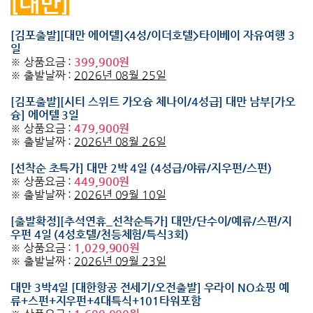
[대만]
[김포출발][대만 에어텔]<4성/이더호텔>타이베이 자유여행 3
일
※ 상품요금 :
399,900원
※ 출발날짜 :
2026년 08월 25일
[김포출발][시티 스위트 가오슝 체나이/4성급] 대만 남부[가오
슝] 에어텔 3일
※ 상품요금 :
479,900원
※ 출발날짜 :
2026년 08월 26일
[선착순 초특가] 대만 2박 4일 (4성급/야류/지우펀/스펀)
※ 상품요금 :
449,900원
※ 출발날짜 :
2026년 09월 10일
[출발확정][추석연휴_선착순특가] 대만/단수이/예류/스펀/지
우펀 4일 (4성호텔/천등체험/특식3회)
※ 상품요금 :
1,029,900원
※ 출발날짜 :
2026년 09월 23일
대만 3박4일 [대한항공 전세기/오전출발] 우라이 NO쇼핑 예
류+스펀+지우펀+4대특식+101타워포함