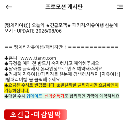
프로모션 게시판
[땡처리여행]] 오늘의 ★긴급모객★ 패키지/자유여행 한눈에
보기 - UPDATE 2026/08/06
〓〓 떙처리자유여행/패키지안내 〓〓〓〓〓〓〓〓〓〓〓〓
〓〓〓〓
♣홈피 :
www.ttang.com
♣규정을 예약 전 반드시 숙지하시고 예약해주세요
♣날짜를 클릭해서 온라인상으로 먼저 예약해주세요.
♣전세계 자유여행/패키지을 한눈에 검색하시려면
[자유여행]
[땡처리여행]
을 클릭해주세요.
♣
요금은
수시로
변경됩니다
.
출발날짜를
클릭하시면
요금확인이
가능하십니다
.
♣
매일 수시
업데이트
선착순
특가
로
합리적인
가격에
예약하세요
초긴급-마감임박