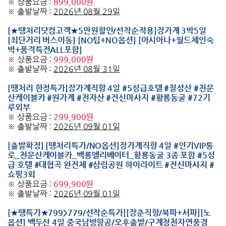
※ 상품요금 :
899,000원
※ 출발날짜 :
2026년 08월 29일
[★땡처리닷컴고객★5만원할인/선착순적용]장가계 3박5일
[최단거리 버스이동] [NO팁+NO옵션] [아시아나+월드체인숙
박+품격특전ALL포함]
※ 상품요금 :
999,000원
※ 출발날짜 :
2026년 08월 31일
[땡처리 한정특가]장가계직항 4일 #5성급호텔 #칠성산 #천문
산케이블카 #원가계 #천자산 #전신마사지 #황룡동굴 #72기
루외부
※ 상품요금 :
299,900원
※ 출발날짜 :
2026년 09월 01일
[출발확정] [땡처리특가/NO옵션]장가계직항 4일 #인기VIP통
로_천문산케이블카_백룡엘리베이터_황룡동굴 3종 포함 #5성
급 호텔 #대협곡 완전체 #삼림공원 하이라이트 #전신마사지 #
쇼핑3회
※ 상품요금 :
699,900원
※ 출발날짜 :
2026년 09월 01일
[★땡특가★799>779/선착순특가][장춘직항/북파+서파][노
옵션] 백두산 4일 중국남방항공/오후출발/구계청천자연풍경