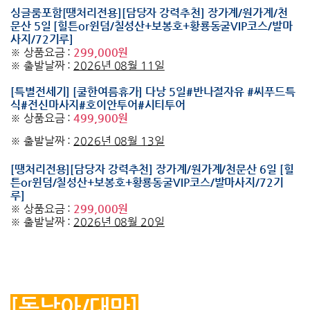
싱글룸포함[땡처리전용][담당자 강력추천] 장가계/원가계/천
문산 5일 [힐튼or윈덤/칠성산+보봉호+황룡동굴VIP코스/발마
사지/72기루]
※ 상품요금 :
299,000원
※ 출발날짜 :
2026년 08월 11일
[특별전세기] [쿨한여름휴가] 다낭 5일#반나절자유 #씨푸드특
식#전신마사지#호이안투어#시티투어
※ 상품요금 :
499,900원
※ 출발날짜 :
2026년 08월 13일
[땡처리전용][담당자 강력추천] 장가계/원가계/천문산 6일 [힐
튼or윈덤/칠성산+보봉호+황룡동굴VIP코스/발마사지/72기
루]
※ 상품요금 :
299,000원
※ 출발날짜 :
2026년 08월 20일
[동남아/대만]