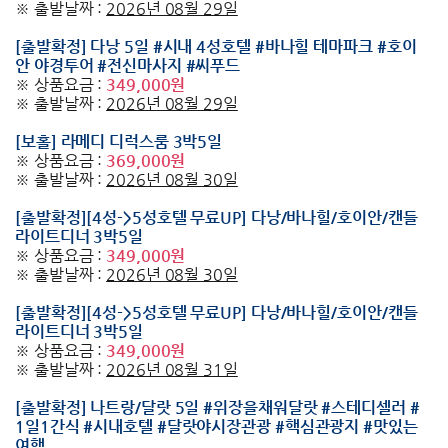
※ 출발날짜 :
2026년 08월 29일
[출발확정] 다낭 5일 #시내 4성호텔 #바나힐 테마파크 #호이
안 야경투어 #전신마사지 #씨푸드
※ 상품요금 :
349,000원
※ 출발날짜 :
2026년 08월 29일
[보홀] 라메디 디럭스룸 3박5일
※ 상품요금 :
369,000원
※ 출발날짜 :
2026년 08월 30일
[출발확정][4성->5성호텔 무료UP] 다낭/바나힐/호이안/캔들
라이트디너 3박5일
※ 상품요금 :
349,000원
※ 출발날짜 :
2026년 08월 30일
[출발확정][4성->5성호텔 무료UP] 다낭/바나힐/호이안/캔들
라이트디너 3박5일
※ 상품요금 :
349,000원
※ 출발날짜 :
2026년 08월 31일
[출발확정] 나트랑/달랏 5일 #위장을채워달랏 #스테디셀러 #
1일1간식 #시내호텔 #달랏야시장관광 #핵심관광지 #맛있는
여행