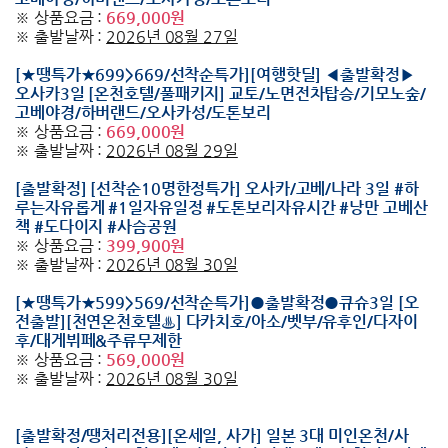
※ 상품요금 :
669,000원
※ 출발날짜 :
2026년 08월 27일
[★땡특가★699>669/선착순특가][여행핫딜] ◀출발확정▶
오사카3일 [온천호텔/풀패키지] 교토/노면전차탑승/기모노숲/
고베야경/하버랜드/오사카성/도톤보리
※ 상품요금 :
669,000원
※ 출발날짜 :
2026년 08월 29일
[출발확정] [선착순10명한정특가] 오사카/고베/나라 3일 #하
루는자유롭게 #1일자유일정 #도톤보리자유시간 #낭만 고베산
책 #도다이지 #사슴공원
※ 상품요금 :
399,900원
※ 출발날짜 :
2026년 08월 30일
[★땡특가★599>569/선착순특가]●출발확정●큐슈3일 [오
전출발][천연온천호텔♨] 다카치호/아소/벳부/유후인/다자이
후/대게뷔페&주류무제한
※ 상품요금 :
569,000원
※ 출발날짜 :
2026년 08월 30일
[출발확정/땡처리전용][온세일, 사가] 일본 3대 미인온천/사