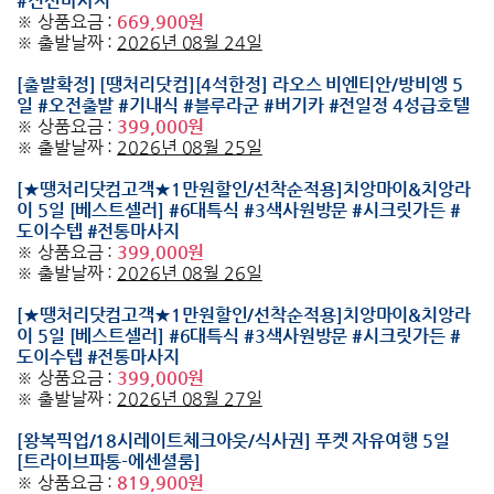
#전신마사지
※ 상품요금 :
669,900원
※ 출발날짜 :
2026년 08월 24일
[출발확정] [땡처리닷컴][4석한정] 라오스 비엔티안/방비엥 5
일 #오전출발 #기내식 #블루라군 #버기카 #전일정 4성급호텔
※ 상품요금 :
399,000원
※ 출발날짜 :
2026년 08월 25일
[★땡처리닷컴고객★1만원할인/선착순적용]치앙마이&치앙라
이 5일 [베스트셀러] #6대특식 #3색사원방문 #시크릿가든 #
도이수텝 #전통마사지
※ 상품요금 :
399,000원
※ 출발날짜 :
2026년 08월 26일
[★땡처리닷컴고객★1만원할인/선착순적용]치앙마이&치앙라
이 5일 [베스트셀러] #6대특식 #3색사원방문 #시크릿가든 #
도이수텝 #전통마사지
※ 상품요금 :
399,000원
※ 출발날짜 :
2026년 08월 27일
[왕복픽업/18시레이트체크아웃/식사권] 푸켓 자유여행 5일
[트라이브파통-에센셜룸]
※ 상품요금 :
819,900원