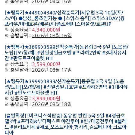
※ 출발날짜 :
2026년 08월 16일
[★땡특가★4490>4340/선착순특가]서유럽 3국 10일(프/
스/이) ●남성_룸조인가능 ● [스위스 홀릭] 스위스3DAY(융
프라우/마테호른/베른)/나폼소/베니스아울렛/호텔UP
※ 상품요금 :
4,340,000원
※ 출발날짜 :
2026년 08월 16일
[★땡특가★3699>3599선착순특가]동유럽 3국 9일 [노옵션/
노팁][오/헝/체] #전일정일급호텔 #프라하2연박 #3대자유시
간 #판도르프아울렛 HIT
※ 상품요금 :
3,599,000원
※ 출발날짜 :
2026년 08월 17일
[★땡특가★3999>3899/선착순특가]동유럽 3국 9일 [노옵
션/노팁][오/헝/체] #전일정일급호텔 #프라하2연박 #3대자유
시간 #판도르프아울렛 HIT
※ 상품요금 :
3,899,000원
※ 출발날짜 :
2026년 08월 18일
[출발확정] [비즈니스석탑승] 동유럽 발칸 5국 9일 #4성급호
텔3박 #프라하&부다페스트 야간투어 #빈2대궁전투어 #블레
드 #플리트비체 #체코,오스트리아,헝가리,슬로베니아,크로아
티아