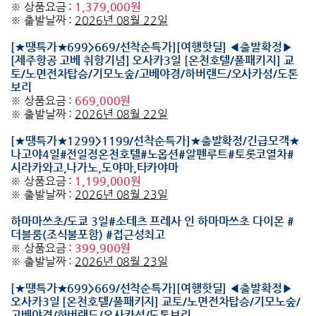
※ 상품요금 :
1,379,000원
※ 출발날짜 :
2026년 08월 22일
[★땡특가★699>669/선착순특가][여행핫딜] ◀출발확정▶
[제주항공 고베 취항기념] 오사카3일 [온천호텔/풀패키지] 교
토/노면전차탑승/기모노숲/고베야경/하버랜드/오사카성/도톤
보리
※ 상품요금 :
669,000원
※ 출발날짜 :
2026년 08월 22일
[★땡특가★1299>1199/선착순특가]★출발확정/긴급모객★
나고야4일#전일정온천호텔#노옵션#알펜루트#토롯코열차#
시라카와고,나가노,도야마,타카야마
※ 상품요금 :
1,199,000원
※ 출발날짜 :
2026년 08월 23일
하마마쓰초/도쿄 3일#소테츠 프레사 인 하마마쓰초 다이몬 #
더블룸(조식불포함) #접근성최고
※ 상품요금 :
399,900원
※ 출발날짜 :
2026년 08월 23일
[★땡특가★699>669/선착순특가][여행핫딜] ◀출발확정▶
오사카3일 [온천호텔/풀패키지] 교토/노면전차탑승/기모노숲/
고베야경/하버랜드/오사카성/도톤보리