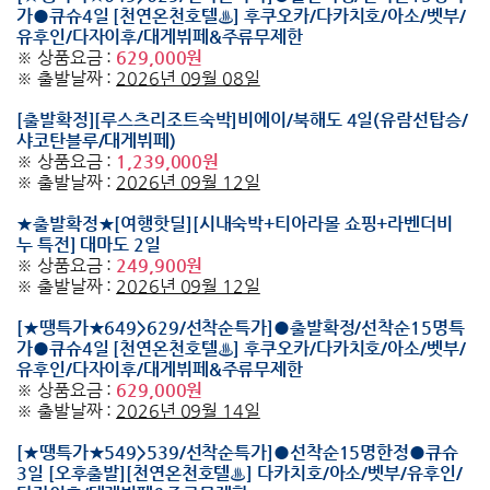
가●큐슈4일 [천연온천호텔♨] 후쿠오카/다카치호/아소/벳부/
유후인/다자이후/대게뷔페&주류무제한
※ 상품요금 :
629,000원
※ 출발날짜 :
2026년 09월 08일
[출발확정][루스츠리조트숙박]비에이/북해도 4일(유람선탑승/
샤코탄블루/대게뷔페)
※ 상품요금 :
1,239,000원
※ 출발날짜 :
2026년 09월 12일
★출발확정★[여행핫딜][시내숙박+티아라몰 쇼핑+라벤더비
누 특전] 대마도 2일
※ 상품요금 :
249,900원
※ 출발날짜 :
2026년 09월 12일
[★땡특가★649>629/선착순특가]●출발확정/선착순15명특
가●큐슈4일 [천연온천호텔♨] 후쿠오카/다카치호/아소/벳부/
유후인/다자이후/대게뷔페&주류무제한
※ 상품요금 :
629,000원
※ 출발날짜 :
2026년 09월 14일
[★땡특가★549>539/선착순특가]●선착순15명한정●큐슈
3일 [오후출발][천연온천호텔♨] 다카치호/아소/벳부/유후인/