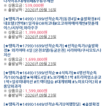
다자이후/대게뷔페&주류무제한
※ 상품요금 :
539,000원
※ 출발날짜 :
2026년 09월 16일
[★땡특가★1499>1399/선착순특가]동경4일★출발확정#시
내호텔3연박#1일자유OR하코네#요코하마에어캐빈#핫플레
이스/시부야,하라주쿠
※ 상품요금 :
1,399,000원
※ 출발날짜 :
2026년 09월 23일
[★땡특가★1799>1699/선착순특가]◀선착순특가//출발확
정▶ 와카야마 4일 [온천호텔/동굴온천] 시라하마/쿠시모토/나
치산
※ 상품요금 :
1,699,000원
※ 출발날짜 :
2026년 09월 23일
[★땡특가★1649>1599/선착순★4석특가]★4명선착순특
가/100%출발★북해도4일 #노보리베츠1박 #프리미엄소운쿄
1박+일루미네이션 #트랙터탑승 #대게뷔페 #노미호다이2회 #
룸당화과자
※ 상품요금 :
1,599,000원
※ 출발날짜 :
2026년 09월 23일
[★땡특가★1499>1449/선착순특가][여행핫딜] ◀출발확정