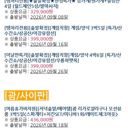
[땡처리전용]★출발확정★한정특가★ 장가계/원가계+칠성산
4일 (월드체인5성/발마사지)
※ 상품요금 :
329,900원
※ 출발날짜 :
2026년 09월 08일
[땡처리전용][출발확정][계림직항] 계림/양삭 3박5일 [특가/산
수간쇼/상공산/이강유람선]
※ 상품요금 :
399,000원
※ 출발날짜 :
2026년 09월 16일
[이날만특가][출발확정][계림직항]계림/양삭 4박6일 [특가/산
수간쇼/상공산/이강유람선/우룡하뗏목]
※ 상품요금 :
399,000원
※ 출발날짜 :
2026년 09월 26일
[괌/사이판]
[여름휴가비지원][저녁출발/에어텔]괌 리가로얄라구나 오션뷰
룸 3박5일<스파게티+치킨SET/미니바1회/레이트체크아웃>
※ 상품요금 :
436,000원
※ 출발날짜 :
2026년 08월 18일