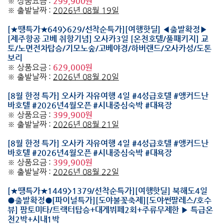
※ 상품요금 :
299,900원
※ 출발날짜 :
2026년 08월 19일
[★땡특가★649>629/선착순특가][여행핫딜] ◀출발확정▶
[제주항공 고베 취항기념] 오사카3일 [온천호텔/풀패키지] 교
토/노면전차탑승/기모노숲/고베야경/하버랜드/오사카성/도톤
보리
※ 상품요금 :
629,000원
※ 출발날짜 :
2026년 08월 20일
[8월 한정 특가] 오사카 자유여행 4일 #4성급호텔 #앵커드난
바호텔 #2026년4월오픈 #시내중심숙박 #대욕장
※ 상품요금 :
399,900원
※ 출발날짜 :
2026년 08월 21일
[8월 한정 특가] 오사카 자유여행 4일 #4성급호텔 #앵커드난
바호텔 #2026년4월오픈 #시내중심숙박 #대욕장
※ 상품요금 :
399,900원
※ 출발날짜 :
2026년 08월 22일
[★땡특가★1449>1379/선착순특가][여행핫딜] 북해도4일
●출발확정●[파이널특가][도야불꽃축제][도야썬팔레스/호수
뷰] 팜토미타/트랙터탑승+대게뷔페2회+주류무제한 ▶ 특급온
천2박+시내1박