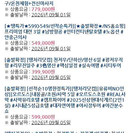
구/온천체험+전신마사지
※ 상품요금 :
779,000원
※ 출발날짜 :
2026년 09월 01일
[★땡특가★599>549/선착순특가][★출발확정★/NS홈쇼핑]
프리미엄 대련 3일 #남방항공 #인터컨티넨탈호텔 #노옵션 #
안중근의사
※ 상품요금 :
549,000원
※ 출발날짜 :
2026년 09월 01일
[출발확정] [땡처리닷컴] 천저우/단하산/망산 6일 #광저우직
항 #리무진일주 #3色명산 #핵심일정 #실속여행 #시티투어
※ 상품요금 :
399,900원
※ 출발날짜 :
2026년 09월 05일
[출발확정] [선착순10명한정특가][땡처리닷컴][유류비NO인
상][오르도스]내몽골/초원/사막 5일 #오르도스초원 #REAL사
막 #사막유리호텔 #캠프파이어 #2025신상현대식게르(2인1
실) #시내준5성급호텔 #대자연여행 #야시장투어 #야간분수
쇼
※ 상품요금 :
599,000원
※ 출발날짜 :
2026년 09월 05일