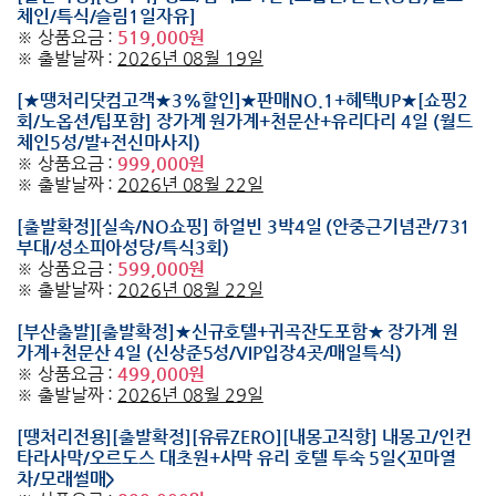
체인/특식/슬림1일자유]
※ 상품요금 :
519,000원
※ 출발날짜 :
2026년 08월 19일
[★땡처리닷컴고객★3%할인]★판매NO.1+혜택UP★[쇼핑2
회/노옵션/팁포함] 장가계 원가계+천문산+유리다리 4일 (월드
체인5성/발+전신마사지)
※ 상품요금 :
999,000원
※ 출발날짜 :
2026년 08월 22일
[출발확정][실속/NO쇼핑] 하얼빈 3박4일 (안중근기념관/731
부대/성소피아성당/특식3회)
※ 상품요금 :
599,000원
※ 출발날짜 :
2026년 08월 22일
[부산출발][출발확정]★신규호텔+귀곡잔도포함★ 장가계 원
가계+천문산 4일 (신상준5성/VIP입장4곳/매일특식)
※ 상품요금 :
499,000원
※ 출발날짜 :
2026년 08월 29일
[땡처리전용][출발확정][유류ZERO][내몽고직항] 내몽고/인컨
타라사막/오르도스 대초원+사막 유리 호텔 투숙 5일<꼬마열
차/모래썰매>