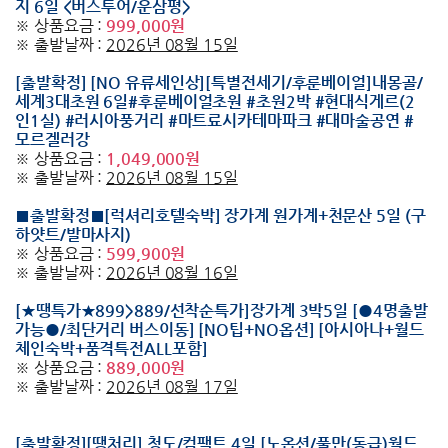
지 6일 <버스투어/운삼평>
※ 상품요금 :
999,000원
※ 출발날짜 :
2026년 08월 15일
[출발확정] [NO 유류세인상][특별전세기/후룬베이얼]내몽골/
세계3대초원 6일#후룬베이얼초원 #초원2박 #현대식게르(2
인1실) #러시아풍거리 #마트료시카테마파크 #대마술공연 #
모르겔러강
※ 상품요금 :
1,049,000원
※ 출발날짜 :
2026년 08월 15일
■출발확정■[럭셔리호텔숙박] 장가계 원가계+천문산 5일 (구
하얏트/발마사지)
※ 상품요금 :
599,900원
※ 출발날짜 :
2026년 08월 16일
[★땡특가★899>889/선착순특가]장가계 3박5일 [●4명출발
가능●/최단거리 버스이동] [NO팁+NO옵션] [아시아나+월드
체인숙박+품격특전ALL포함]
※ 상품요금 :
889,000원
※ 출발날짜 :
2026년 08월 17일
[출발확정][땡처리] 청도/컴팩트 4일 [노옵션/풀만(동급)월드