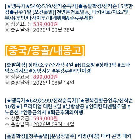
[★땡특가★549>539/선착순특가]●출발확정/선착순15명한
정●큐슈3일 [오전출발][천연온천호텔♨] 다카치호/아소/벳
부/유후인/다자이후/대게뷔페&주류무제한
※ 상품요금 :
539,000원
※ 출발날짜 :
2026년 09월 28일
[중국/몽골/내몽고]
[출발확정] 상해/소주/주가각 4일 #NO쇼핑 #상해3박 #스타
벅스리저브 #동방지문 #우캉루#외탄야경
※ 상품요금 :
899,000원
※ 출발날짜 :
2026년 08월 14일
[★땡특가★649>599/선착순특가][★광복절황금연휴/선착순
10명★] 프리미엄 대련 3일 #남방항공 #인터컨티넨탈호텔 #
노옵션 #안중근의사 #퇴근후해외여행
※ 상품요금 :
599,000원
※ 출발날짜 :
2026년 08월 14일
[출발확정][청주출발][운남성일주] 리장(여강) 대리 곤명 패키