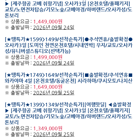
▶ [제주항공 고베 취항기념] 오사카3일 [온천호텔/풀패키지]
교토/노면전차탑승/기모노숲/고베야경/하버랜드/오사카성/도
톤보리
※ 상품요금 :
1,449,000원
※ 출발날짜 :
2026년 09월 24일
[★땡특가★1599>1499/선착순특가]●추석연휴/출발확정●
오사카3일 [도미인 천연온천호텔/시내연박] 우지/교토/오사카
성/유니버셜스튜디오(선택가능)
※ 상품요금 :
1,499,000원
※ 출발날짜 :
2026년 09월 24일
[★땡특가★1749>1649/선착순특가]■출발확정/추석연휴■
와카야마 4일 [온천호텔/동굴온천] 시라하마/쿠시모토/나치산
※ 상품요금 :
1,649,000원
※ 출발날짜 :
2026년 09월 25일
[★땡특가★1399>1349/선착순특가][여행핫딜] ◀출발확정
▶ [제주항공 고베 취항기념] 오사카3일 [온천호텔/풀패키지]
교토/노면전차탑승/기모노숲/고베야경/하버랜드/오사카성/도
톤보리
※ 상품요금 :
1,349,000원
※ 출발날짜 :
2026년 09월 25일