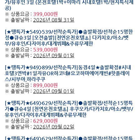
가/유후인 3일 (온천호텔1박+이마리 시내호텔1박/현지특식제
공)
※ 상품요금 :
399,000원
※ 출발날짜 :
2026년 08월 31일
[★땡특가★549>539/선착순특가]●출발확정/선착순15명한
정●큐슈3일 [오전출발][천연온천호텔♨] 다카치호/아소/벳
부/유후인/다자이후/대게뷔페&주류무제한
※ 상품요금 :
539,000원
※ 출발날짜 :
2026년 09월 01일
[★땡특가★949>899/선착순특가]동경4일★출발확정#시내
호텔3연박#1일자유OR하코네#요코하마에어캐빈#핫플레이
스/시부야,하라주쿠
※ 상품요금 :
899,000원
※ 출발날짜 :
2026년 09월 01일
[★땡특가★649>629/선착순특가]●출발확정/선착순15명특
가●큐슈4일 [천연온천호텔♨] 후쿠오카/다카치호/아소/벳부/
유후인/다자이후/대게뷔페&주류무제한
※ 상품요금 :
629,000원
※ 출발날짜 :
2026년 09월 02일
[★땡특가★649>629/선착순특가]●출발확정/선착순15명특