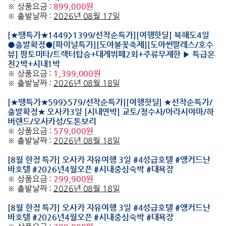
※ 상품요금 :
899,000원
※ 출발날짜 :
2026년 08월 17일
[★땡특가★1449>1399/선착순특가][여행핫딜] 북해도4일
●출발확정●[파이널특가][도야불꽃축제][도야썬팔레스/호수
뷰] 팜토미타/트랙터탑승+대게뷔페2회+주류무제한 ▶ 특급온
천2박+시내1박
※ 상품요금 :
1,399,000원
※ 출발날짜 :
2026년 08월 18일
[★땡특가★599>579/선착순특가][여행핫딜] ★선착순특가/
출발확정★ 오사카3일 [시내연박] 교토/청수사/아라시야마/하
버랜드/오사카성/도톤보리
※ 상품요금 :
579,000원
※ 출발날짜 :
2026년 08월 18일
[8월 한정 특가] 오사카 자유여행 3일 #4성급호텔 #앵커드난
바호텔 #2026년4월오픈 #시내중심숙박 #대욕장
※ 상품요금 :
299,900원
※ 출발날짜 :
2026년 08월 18일
[8월 한정 특가] 오사카 자유여행 3일 #4성급호텔 #앵커드난
바호텔 #2026년4월오픈 #시내중심숙박 #대욕장