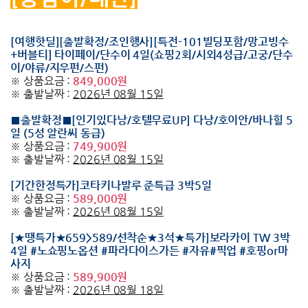
[여행핫딜][출발확정/조인행사][특전-101빌딩포함/망고빙수
+버블티] 타이페이/단수이 4일(쇼핑2회/시외4성급/고궁/단수
이/야류/지우펀/스펀)
※ 상품요금 :
849,000원
※ 출발날짜 :
2026년 08월 15일
■출발확정■[인기있다낭/호텔무료UP] 다낭/호이안/바나힐 5
일 (5성 알란씨 동급)
※ 상품요금 :
749,900원
※ 출발날짜 :
2026년 08월 15일
[기간한정특가]코타키나발루 준특급 3박5일
※ 상품요금 :
589,000원
※ 출발날짜 :
2026년 08월 15일
[★땡특가★659>589/선착순★3석★특가]보라카이 TW 3박
4일 #노쇼핑노옵션 #파라다이스가든 #자유#픽업 #호핑or마
사지
※ 상품요금 :
589,900원
※ 출발날짜 :
2026년 08월 18일