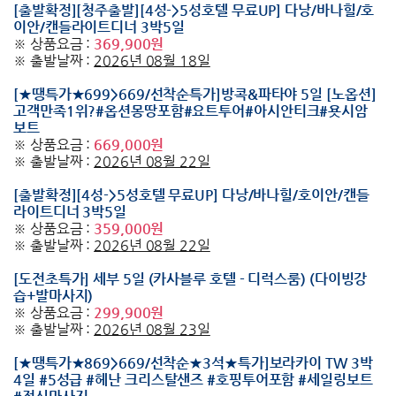
[출발확정][청주출발][4성->5성호텔 무료UP] 다낭/바나힐/호
이안/캔들라이트디너 3박5일
※ 상품요금 :
369,900원
※ 출발날짜 :
2026년 08월 18일
[★땡특가★699>669/선착순특가]방콕&파타야 5일 [노옵션]
고객만족1위?#옵션몽땅포함#요트투어#아시안티크#욧시암
보트
※ 상품요금 :
669,000원
※ 출발날짜 :
2026년 08월 22일
[출발확정][4성->5성호텔 무료UP] 다낭/바나힐/호이안/캔들
라이트디너 3박5일
※ 상품요금 :
359,000원
※ 출발날짜 :
2026년 08월 22일
[도전초특가] 세부 5일 (카사블루 호텔 - 디럭스룸) (다이빙강
습+발마사지)
※ 상품요금 :
299,900원
※ 출발날짜 :
2026년 08월 23일
[★땡특가★869>669/선착순★3석★특가]보라카이 TW 3박
4일 #5성급 #헤난 크리스탈샌즈 #호핑투어포함 #세일링보트