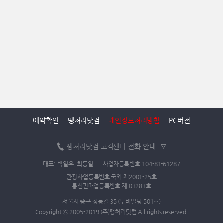
예약확인
땡처리닷컴
개인정보처리방침
PC버전
땡처리닷컴 고객센터 전화 안내
대표: 박일우, 최동일
사업자등록번호 104-81-61287
관광사업등록번호 국외 제2001-25호
통신판매업등록번호 제 03283호
서울시 중구 정동길 35 (두비빌딩 501호)
Copyright ⓒ 2005-2019 (주)땡처리닷컴 All rights reserved.