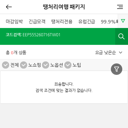
땡처리여행 패키지
마감임박
긴급모객
땡처리전용
유럽긴급
99.9%확정
코드검색:
EEP555260716TW01
총
0
개 상품
요금 낮은순
전체
노쇼핑
노옵션
노팁
죄송합니다.
검색 조건에 맞는 결과가 없습니다.