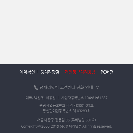
예약확인
땡처리닷컴
개인정보처리방침
PC버전
땡처리닷컴 고객센터 전화 안내
대표: 박일우, 최동일
사업자등록번호 104-81-61287
관광사업등록번호 국외 제2001-25호
통신판매업등록번호 제 03283호
서울시 중구 정동길 35 (두비빌딩 501호)
Copyright ⓒ 2005-2019 (주)땡처리닷컴 All rights reserved.