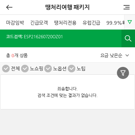
땡처리여행 패키지
마감임박
긴급모객
땡처리전용
유럽긴급
99.9%확정
코드검색:
ESP216260720OZ01
총
0
개 상품
요금 낮은순
전체
노쇼핑
노옵션
노팁
죄송합니다.
검색 조건에 맞는 결과가 없습니다.