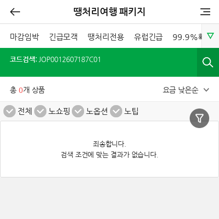
땡처리여행 패키지
마감임박
긴급모객
땡처리전용
유럽긴급
99.9%확정
코드검색:
JOP0012607187C01
총
0
개 상품
요금 낮은순
전체
노쇼핑
노옵션
노팁
죄송합니다.
검색 조건에 맞는 결과가 없습니다.