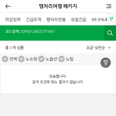
땡처리여행 패키지
마감임박
긴급모객
땡처리전용
유럽긴급
99.9%확정
코드검색:
JOP001260727TW01
총
0
개 상품
요금 낮은순
전체
노쇼핑
노옵션
노팁
죄송합니다.
검색 조건에 맞는 결과가 없습니다.