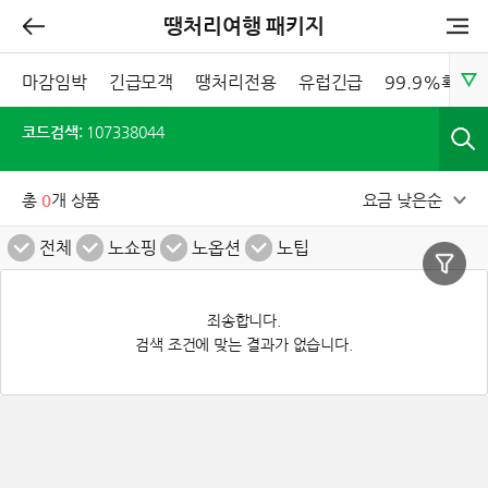
땡처리여행 패키지
마감임박
긴급모객
땡처리전용
유럽긴급
99.9%확정
코드검색:
107338044
총
0
개 상품
요금 낮은순
전체
노쇼핑
노옵션
노팁
죄송합니다.
검색 조건에 맞는 결과가 없습니다.