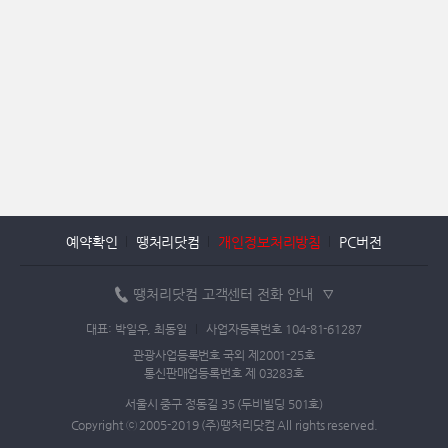
예약확인
땡처리닷컴
개인정보처리방침
PC버전
땡처리닷컴 고객센터 전화 안내
대표: 박일우, 최동일
사업자등록번호 104-81-61287
관광사업등록번호 국외 제2001-25호
통신판매업등록번호 제 03283호
서울시 중구 정동길 35 (두비빌딩 501호)
Copyright ⓒ 2005-2019 (주)땡처리닷컴 All rights reserved.