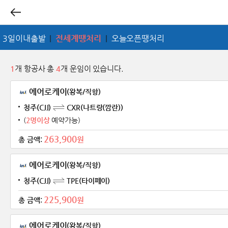
3일이내출발
|
전세계땡처리
|
오늘오픈땡처리
1
개 항공사 총
4
개 운임이 있습니다.
에어로케이
(왕복/직항)
청주(CJJ)
CXR(나트랑(깜란))
(
2명이상
예약가능)
263,900
원
총 금액:
에어로케이
(왕복/직항)
청주(CJJ)
TPE(타이페이)
225,900
원
총 금액:
에어로케이
(왕복/직항)