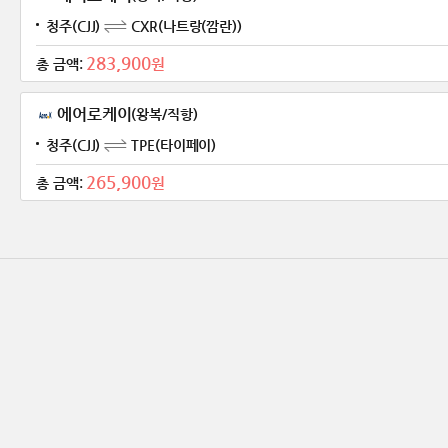
청주(CJJ)
CXR(나트랑(깜란))
283,900
원
총 금액:
에어로케이
(왕복/직항)
청주(CJJ)
TPE(타이페이)
265,900
원
총 금액: