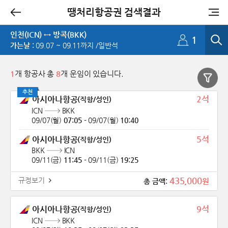
땡처리항공권 검색결과
추천
인천(ICN) ↔ 방콕(BKK)
1
가는날 :
09.07 ~ 09.11까지 /일반석
1
개 항공사 총
8
개 운임이 있습니다.
추천
2석
아시아나항공
(직항/성인)
ICN
BKK
09/07(월)
07:05
-
09/07(월)
10:40
5석
아시아나항공
(직항/성인)
BKK
ICN
09/11(금)
11:45
-
09/11(금)
19:25
435,000
규정보기
원
총 금액:
9석
아시아나항공
(직항/성인)
ICN
BKK