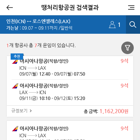
땡처리항공권 검색결과
추천
인천(ICN) ↔ 로스엔젤레스(LAX)
1
가는날 :
09.07 ~ 09.11까지 /일반석
1
개 항공사 총
7
개 운임이 있습니다.
추천
9석
아시아나항공
(직항/성인)
ICN
LAX
09/07(월)
12:40
-
09/07(월)
07:50
9석
아시아나항공
(직항/성인)
LAX
ICN
09/11(금)
10:10
-
09/12(토)
15:20
1,162,200
규정보기
원
총 금액:
9석
아시아나항공
(직항/성인)
ICN
LAX