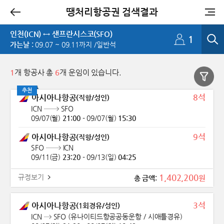
땡처리항공권 검색결과
추천
인천(ICN) ↔ 샌프란시스코(SFO)
1
가는날 :
09.07 ~ 09.11까지 /일반석
1
개 항공사 총
6
개 운임이 있습니다.
추천
8석
아시아나항공
(직항/성인)
ICN
SFO
09/07(월)
21:00
-
09/07(월)
15:30
9석
아시아나항공
(직항/성인)
SFO
ICN
09/11(금)
23:20
-
09/13(일)
04:25
1,402,200
규정보기
원
총 금액:
3석
아시아나항공
(1회경유/성인)
ICN
SFO
(유나이티드항공공동운항 / 시애틀경유)